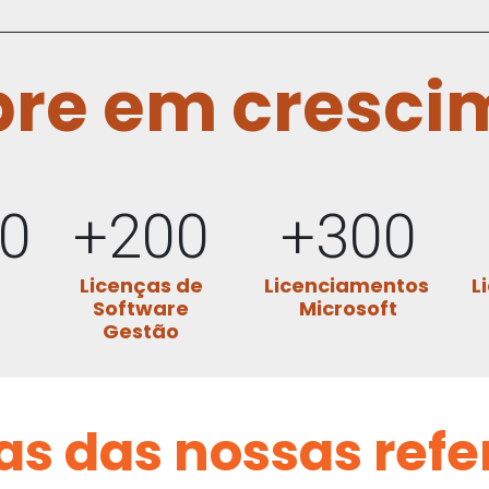
re em cresci
00
+200
+300
Licenças de
Licenciamentos
L
Software
Microsoft
Gestão
s das nossas refe