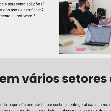
os e apresenta soluções?
o dos anos e certificada?
amento ou software ?
em vários setores
ado, o que nós permite ter um conhecimento geral das necessid
omo principio, definir prioridades e planear qualquer projeto qu