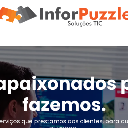
e
Hardware
Suporte
Notícias
Recrutamento
apaixonados p
fazemos.
rviços que prestamos aos clientes, para qu