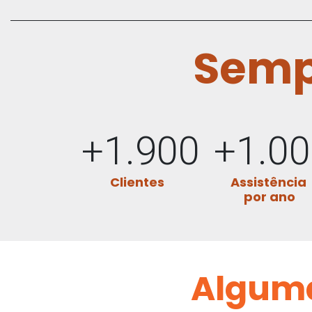
Semp
+1.900
+1.0
Clientes
Assistência
por ano
Alguma