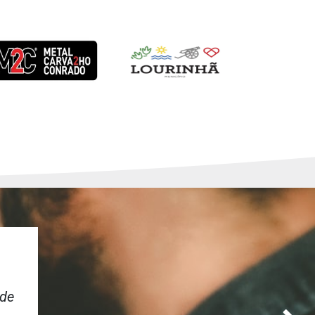
a
 de